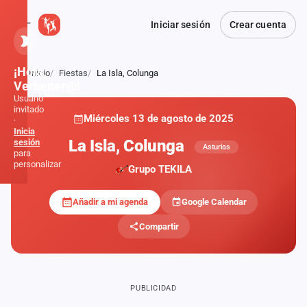
Iniciar sesión
Crear cuenta
¡Hola,
Inicio
Fiestas
La Isla, Colunga
Atrás
Verbener@!
Usuario
invitado
Miércoles 13 de agosto de 2025
·
Inicia
La Isla, Colunga
sesión
Asturias
para
personalizar
Grupo TEKILA
Añadir a mi agenda
Google Calendar
Inicio
Compartir
Noticias
Formaciones
PUBLICIDAD
Fiestas