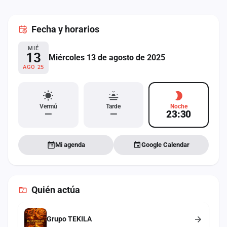
cuenta
Fecha
y horarios
Administración
MIÉ
Contacto
13
Miércoles 13 de agosto de 2025
AGO 25
Vermú
Tarde
Noche
—
—
23:30
Mi agenda
Google Calendar
Quién actúa
Grupo TEKILA