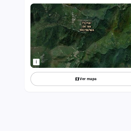
Fichajes
Agencias
Rankings
Vídeos
Anuncios
i
Iniciar sesión
Ver mapa
Crear cuenta
Administración
Contacto