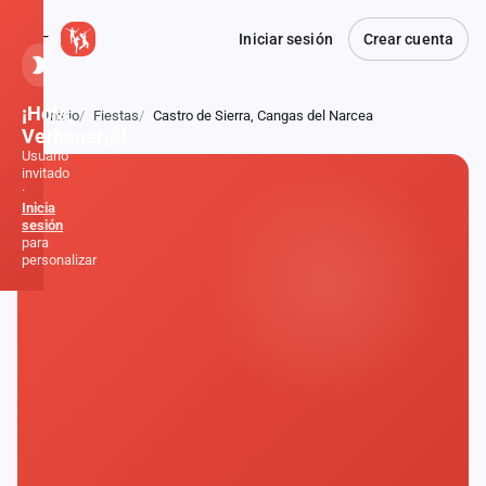
Iniciar sesión
Crear cuenta
¡Hola,
Inicio
Fiestas
Castro de Sierra, Cangas del Narcea
Atrás
Verbener@!
Usuario
invitado
·
Inicia
sesión
para
personalizar
Inicio
Noticias
Formaciones
Fiestas