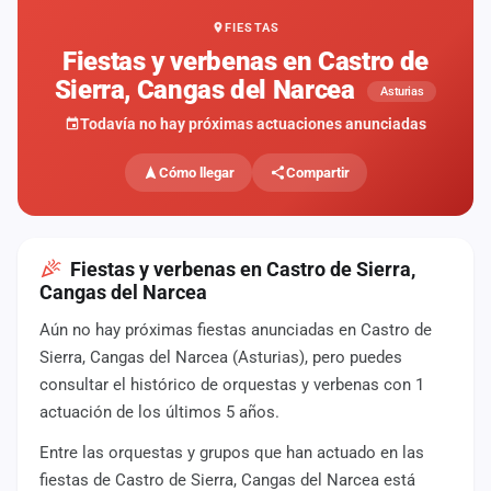
FIESTAS
Mapa
de
Fiestas y verbenas en Castro de
fiestas
Sierra, Cangas del Narcea
Asturias
Componentes
Todavía no hay próximas actuaciones anunciadas
Fichajes
Cómo llegar
Compartir
Agencias
Rankings
Fiestas y verbenas en Castro de Sierra,
Cangas del Narcea
Vídeos
Aún no hay próximas fiestas anunciadas en Castro de
Sierra, Cangas del Narcea (Asturias), pero puedes
Anuncios
consultar el histórico de orquestas y verbenas con 1
actuación de los últimos 5 años.
Iniciar
sesión
Entre las orquestas y grupos que han actuado en las
fiestas de Castro de Sierra, Cangas del Narcea está
Crear