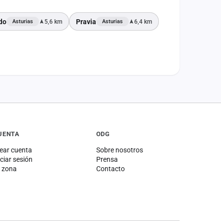
do
Pravia
5,6 km
6,4 km
Asturias
Asturias
UENTA
ODG
ear cuenta
Sobre nosotros
iciar sesión
Prensa
 zona
Contacto