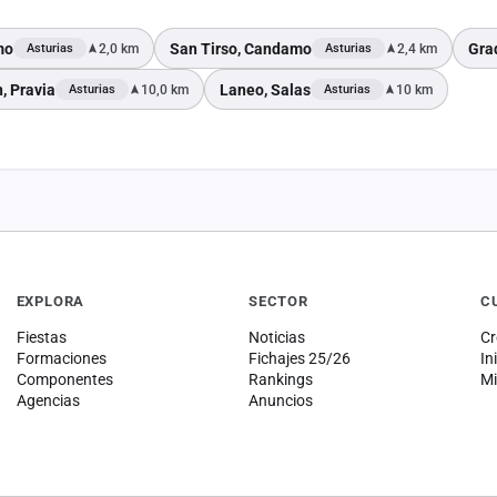
mo
San Tirso, Candamo
Gra
2,0 km
2,4 km
Asturias
Asturias
, Pravia
Laneo, Salas
10,0 km
10 km
Asturias
Asturias
EXPLORA
SECTOR
C
Fiestas
Noticias
Cr
Formaciones
Fichajes 25/26
In
Componentes
Rankings
Mi
Agencias
Anuncios