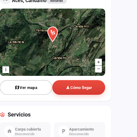
Aces, Candamo
Asturias
+
–
i
Ver mapa
Cómo llegar
Servicios
Carpa cubierta
Aparcamiento
Desconocido
Desconocido