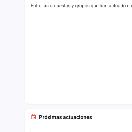
Fichajes
Entre las orquestas y grupos que han actuado en
Agencias
Rankings
Vídeos
Anuncios
Iniciar sesión
Crear cuenta
Administración
Contacto
Próximas actuaciones