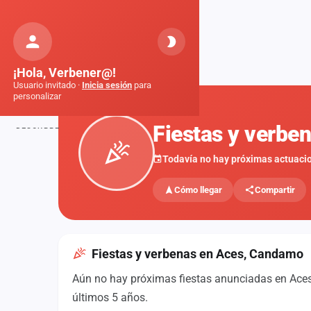
Orquestas
de Galicia
Inicio
Fiestas
Aces, Candamo
¡Hola, Verbener@!
Usuario invitado ·
Inicia sesión
para
personalizar
FIESTAS
Fiestas y verb
DESCUBRE
Inicio
Todavía no hay próximas actuaci
Noticias
Cómo llegar
Compartir
Formaciones
Fiestas
Fiestas y verbenas en Aces, Candamo
Mapa de fiestas
Aún no hay próximas fiestas anunciadas en Aces,
Componentes
últimos 5 años.