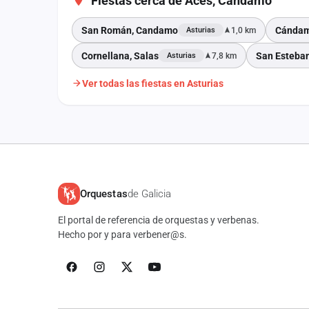
Fiestas cerca de Aces, Candamo
San Román, Candamo
Cánda
1,0 km
Asturias
Cornellana, Salas
San Esteban
7,8 km
Asturias
Ver todas las fiestas en Asturias
Orquestas
de Galicia
El portal de referencia de orquestas y verbenas.
Hecho por y para verbener@s.