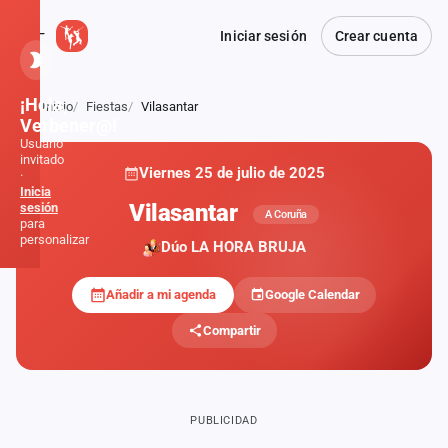
Iniciar sesión
Crear cuenta
¡Hola,
Inicio
Fiestas
Vilasantar
Atrás
Verbener@!
Usuario
invitado
Viernes 25 de julio de 2025
·
Inicia
Vilasantar
sesión
A Coruña
para
personalizar
Dúo LA HORA BRUJA
Añadir a mi agenda
Google Calendar
Inicio
Compartir
Noticias
Formaciones
PUBLICIDAD
Fiestas