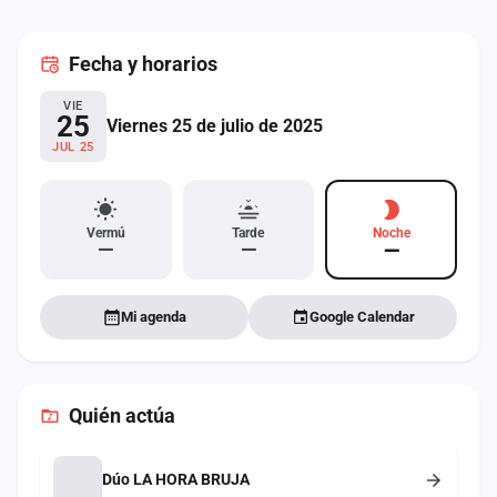
cuenta
Fecha
y horarios
Administración
VIE
Contacto
25
Viernes 25 de julio de 2025
JUL 25
Vermú
Tarde
Noche
—
—
—
Mi agenda
Google Calendar
Quién actúa
Dúo LA HORA BRUJA