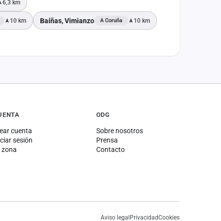
6,3 km
Baíñas, Vimianzo
10 km
10 km
A Coruña
UENTA
ODG
ear cuenta
Sobre nosotros
iciar sesión
Prensa
 zona
Contacto
Aviso legal
Privacidad
Cookies