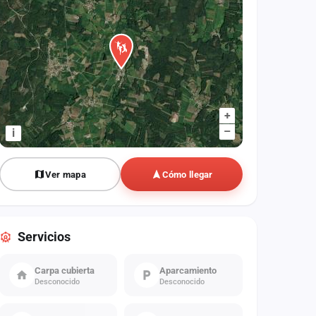
+
–
i
Ver mapa
Cómo llegar
Servicios
Carpa cubierta
Aparcamiento
Desconocido
Desconocido