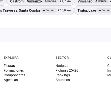
Castromil, Vimianzo
Vimianzo
 km
4,7 km
A Coruña
A Coruña
s Travesas, Santa Comba
Traba, Laxe
10,0 km
A Coruña
A Coruña
EXPLORA
SECTOR
C
Fiestas
Noticias
Cr
Formaciones
Fichajes 25/26
In
Componentes
Rankings
Mi
Agencias
Anuncios