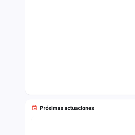
Fichajes
Agencias
Rankings
Vídeos
Anuncios
Iniciar sesión
Crear cuenta
Administración
Contacto
Próximas actuaciones