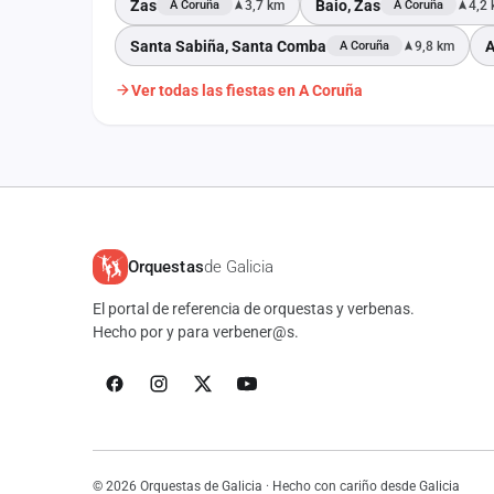
Zas
Baio, Zas
3,7 km
4,2
A Coruña
A Coruña
Santa Sabiña, Santa Comba
A
9,8 km
A Coruña
Ver todas las fiestas en A Coruña
Orquestas
de Galicia
El portal de referencia de orquestas y verbenas.
Hecho por y para verbener@s.
© 2026 Orquestas de Galicia · Hecho con cariño desde Galicia