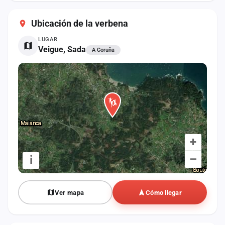
cuenta
Ubicación de la verbena
Administración
LUGAR
Veigue, Sada
A Coruña
Contacto
+
–
i
Ver mapa
Cómo llegar