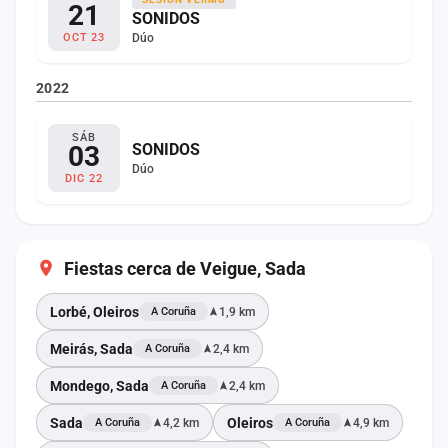
21
SONIDOS
Dúo
OCT 23
2022
SÁB
03
SONIDOS
Dúo
DIC 22
Fiestas cerca de Veigue, Sada
Lorbé, Oleiros
1,9 km
A Coruña
Meirás, Sada
2,4 km
A Coruña
Mondego, Sada
2,4 km
A Coruña
Sada
Oleiros
4,2 km
4,9 km
A Coruña
A Coruña