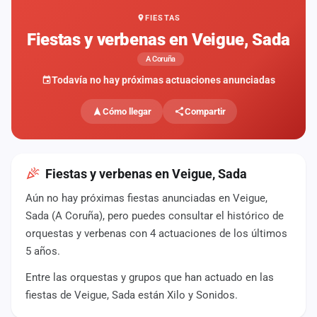
FIESTAS
Mapa
de
Fiestas y verbenas en Veigue, Sada
fiestas
A Coruña
Componentes
Todavía no hay próximas actuaciones anunciadas
Fichajes
Cómo llegar
Compartir
Agencias
Rankings
Fiestas y verbenas en Veigue, Sada
Aún no hay próximas fiestas anunciadas en Veigue,
Vídeos
Sada (A Coruña), pero puedes consultar el histórico de
orquestas y verbenas con 4 actuaciones de los últimos
Anuncios
5 años.
Entre las orquestas y grupos que han actuado en las
Iniciar
sesión
fiestas de Veigue, Sada están Xilo y Sonidos.
Crear