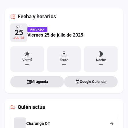
cuenta
Fecha
y horarios
Administración
VIE
Contacto
PRIVADA
25
Viernes 25 de julio de 2025
JUL 25
Vermú
Tarde
Noche
—
—
—
Mi agenda
Google Calendar
Quién actúa
Charanga OT