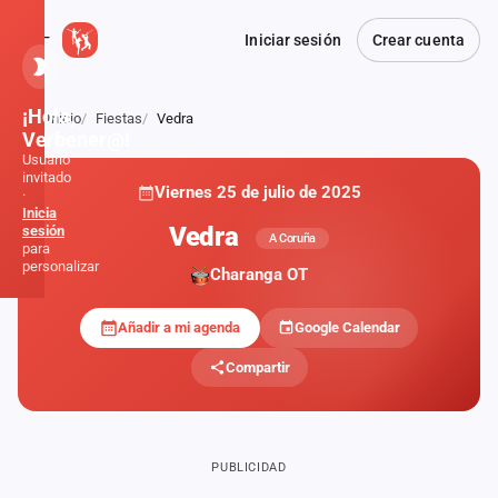
Iniciar sesión
Crear cuenta
¡Hola,
Inicio
Fiestas
Vedra
Atrás
Verbener@!
Usuario
invitado
Viernes 25 de julio de 2025
·
PRIVADA
Inicia
Vedra
sesión
A Coruña
para
personalizar
Charanga OT
Añadir a mi agenda
Google Calendar
Inicio
Compartir
Noticias
Formaciones
PUBLICIDAD
Fiestas