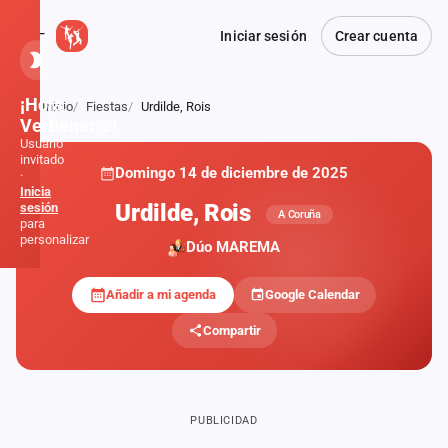
Iniciar sesión
Crear cuenta
¡Hola,
Inicio
Fiestas
Urdilde, Rois
Atrás
Verbener@!
Usuario
invitado
Domingo 14 de diciembre de 2025
·
Inicia
Urdilde, Rois
sesión
A Coruña
para
personalizar
Dúo MAREMA
Añadir a mi agenda
Google Calendar
Inicio
Compartir
Noticias
Formaciones
PUBLICIDAD
Fiestas