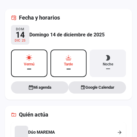
cuenta
Fecha
y horarios
Administración
DOM
Contacto
14
Domingo 14 de diciembre de 2025
DIC 25
Vermú
Tarde
Noche
—
—
—
Mi agenda
Google Calendar
Quién actúa
Dúo MAREMA