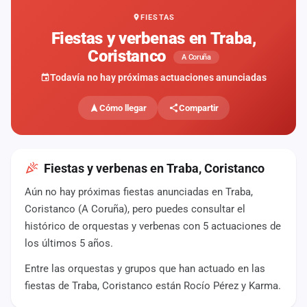
FIESTAS
Mapa
de
Fiestas y verbenas en Traba,
fiestas
Coristanco
A Coruña
Componentes
Todavía no hay próximas actuaciones anunciadas
Fichajes
Cómo llegar
Compartir
Agencias
Rankings
Fiestas y verbenas en Traba, Coristanco
Aún no hay próximas fiestas anunciadas en Traba,
Vídeos
Coristanco (A Coruña), pero puedes consultar el
histórico de orquestas y verbenas con 5 actuaciones de
Anuncios
los últimos 5 años.
Entre las orquestas y grupos que han actuado en las
Iniciar
sesión
fiestas de Traba, Coristanco están Rocío Pérez y Karma.
Crear