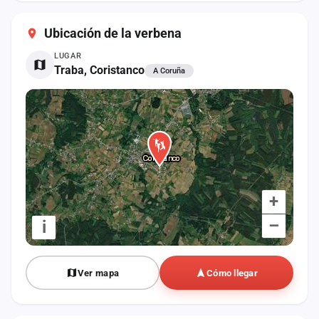
cuenta
Ubicación de la verbena
Administración
LUGAR
Traba, Coristanco
A Coruña
Contacto
+
–
i
Ver mapa
Cómo llegar