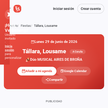
Iniciar sesión
Crear cuenta
¡Hola,
Inicio
Fiestas
Tállara, Lousame
Atrás
Verbener@!
Usuario
invitado
Lunes 29 de junio de 2026
·
Inicia
Tállara, Lousame
sesión
A Coruña
para
personalizar
Dúo MUSICAL AIRES DE BROÑA
Añadir a mi agenda
Google Calendar
Inicio
Compartir
Noticias
Formaciones
PUBLICIDAD
Fiestas