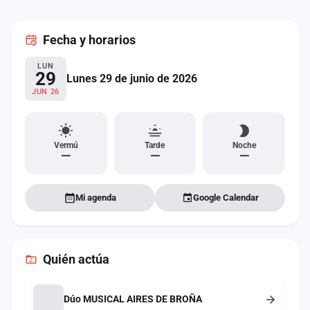
cuenta
Fecha
y horarios
Administración
LUN
Contacto
29
Lunes 29 de junio de 2026
JUN 26
Vermú
Tarde
Noche
—
—
—
Mi agenda
Google Calendar
Quién actúa
Dúo MUSICAL AIRES DE BROÑA