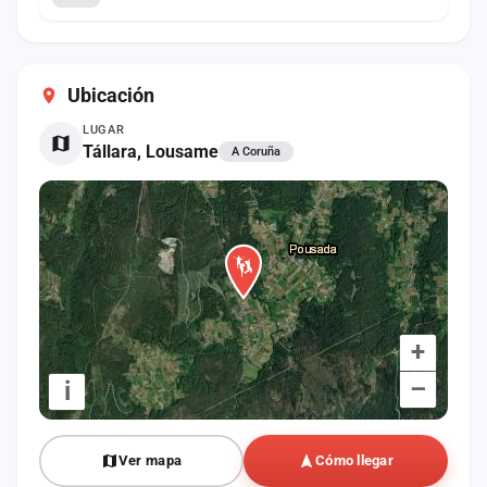
Ubicación
LUGAR
Tállara, Lousame
A Coruña
+
–
i
Ver mapa
Cómo llegar