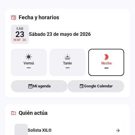
cuenta
Fecha
y horarios
Administración
SÁB
Contacto
23
Sábado 23 de mayo de 2026
MAY 26
Vermú
Tarde
Noche
—
—
—
Mi agenda
Google Calendar
Quién actúa
Solista XILO