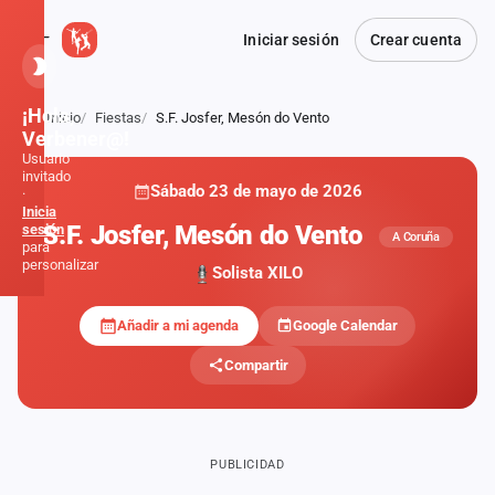
Iniciar sesión
Crear cuenta
¡Hola,
Inicio
Fiestas
S.F. Josfer, Mesón do Vento
Atrás
Verbener@!
Usuario
invitado
Sábado 23 de mayo de 2026
·
Inicia
S.F. Josfer, Mesón do Vento
sesión
A Coruña
para
personalizar
Solista XILO
Añadir a mi agenda
Google Calendar
Inicio
Compartir
Noticias
Formaciones
PUBLICIDAD
Fiestas