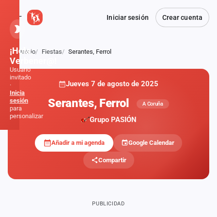
Iniciar sesión
Crear cuenta
¡Hola,
Inicio
Fiestas
Serantes, Ferrol
Atrás
Verbener@!
Usuario
invitado
Jueves 7 de agosto de 2025
·
Inicia
Serantes, Ferrol
sesión
A Coruña
para
personalizar
Grupo PASIÓN
Añadir a mi agenda
Google Calendar
Inicio
Compartir
Noticias
Formaciones
PUBLICIDAD
Fiestas