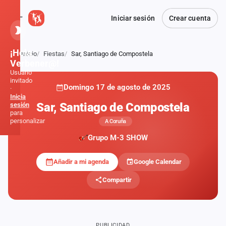
Iniciar sesión
Crear cuenta
¡Hola,
Inicio
Fiestas
Sar, Santiago de Compostela
Atrás
Verbener@!
Usuario
invitado
Domingo 17 de agosto de 2025
·
Inicia
Sar, Santiago de Compostela
sesión
para
personalizar
A Coruña
Grupo M-3 SHOW
Inicio
Añadir a mi agenda
Google Calendar
Noticias
Compartir
Formaciones
Fiestas
PUBLICIDAD