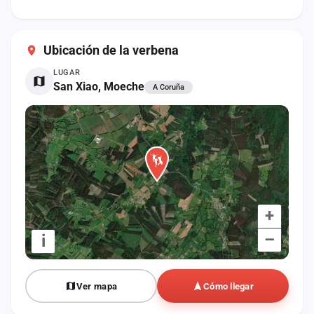
cuenta
Administración
Ubicación de la verbena
Contacto
LUGAR
San Xiao, Moeche
A Coruña
+
–
i
Ver mapa
Cómo llegar