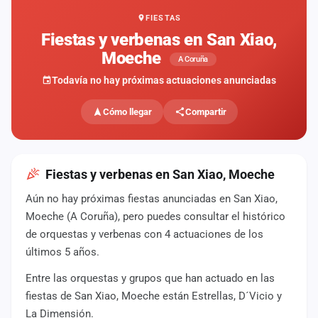
FIESTAS
Mapa
de
Fiestas y verbenas en San Xiao,
fiestas
Moeche
A Coruña
Componentes
Todavía no hay próximas actuaciones anunciadas
Fichajes
Cómo llegar
Compartir
Agencias
Rankings
Fiestas y verbenas en San Xiao, Moeche
Aún no hay próximas fiestas anunciadas en San Xiao,
Vídeos
Moeche (A Coruña), pero puedes consultar el histórico
de orquestas y verbenas con 4 actuaciones de los
Anuncios
últimos 5 años.
Entre las orquestas y grupos que han actuado en las
Iniciar
sesión
fiestas de San Xiao, Moeche están Estrellas, D´Vicio y
La Dimensión.
Crear