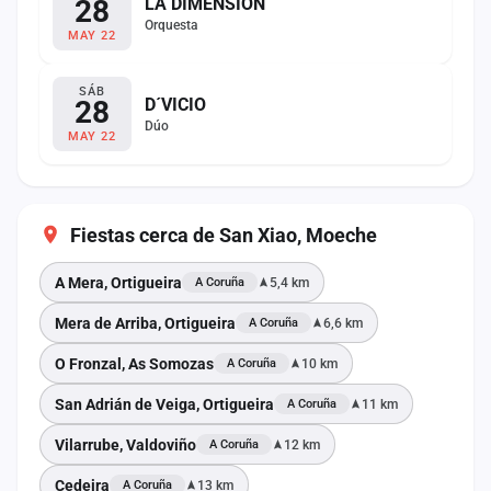
28
LA DIMENSIÓN
Orquesta
MAY 22
SÁB
28
D´VICIO
Dúo
MAY 22
Fiestas cerca de San Xiao, Moeche
A Mera, Ortigueira
5,4 km
A Coruña
Mera de Arriba, Ortigueira
6,6 km
A Coruña
O Fronzal, As Somozas
10 km
A Coruña
San Adrián de Veiga, Ortigueira
11 km
A Coruña
Vilarrube, Valdoviño
12 km
A Coruña
Cedeira
13 km
A Coruña