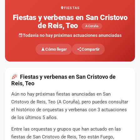
FIESTAS
Mapa
de
Fiestas y verbenas en San Cristovo
fiestas
de Reis, Teo
A Coruña
Componentes
Todavía no hay próximas actuaciones anunciadas
Fichajes
Cómo llegar
Compartir
Agencias
Rankings
Fiestas y verbenas en San Cristovo de
Reis, Teo
Vídeos
Aún no hay próximas fiestas anunciadas en San
Cristovo de Reis, Teo (A Coruña), pero puedes consultar
Anuncios
el histórico de orquestas y verbenas con 3 actuaciones
de los últimos 5 años.
Iniciar
sesión
Entre las orquestas y grupos que han actuado en las
fiestas de San Cristovo de Reis, Teo están Fuego,
Crear