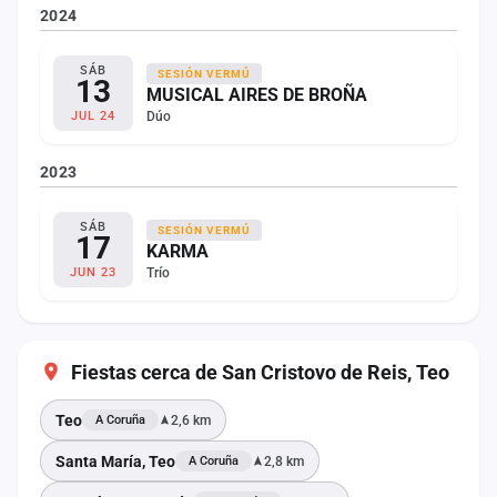
2024
SÁB
SESIÓN VERMÚ
13
MUSICAL AIRES DE BROÑA
Dúo
JUL 24
2023
SÁB
SESIÓN VERMÚ
17
KARMA
Trío
JUN 23
Fiestas cerca de San Cristovo de Reis, Teo
Teo
2,6 km
A Coruña
Santa María, Teo
2,8 km
A Coruña