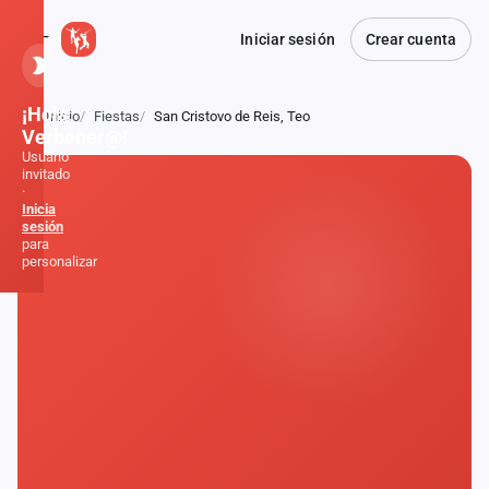
Iniciar sesión
Crear cuenta
¡Hola,
Inicio
Fiestas
San Cristovo de Reis, Teo
Atrás
Verbener@!
Usuario
invitado
·
Inicia
sesión
para
personalizar
Inicio
Noticias
Formaciones
Fiestas