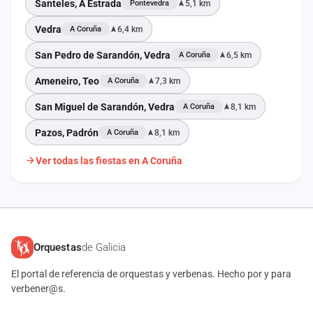
Santeles, A Estrada
5,1 km
Pontevedra
Vedra
6,4 km
A Coruña
San Pedro de Sarandón, Vedra
6,5 km
A Coruña
Ameneiro, Teo
7,3 km
A Coruña
San Miguel de Sarandón, Vedra
8,1 km
A Coruña
Pazos, Padrón
8,1 km
A Coruña
Ver todas las fiestas en A Coruña
Orquestas
de Galicia
El portal de referencia de orquestas y verbenas. Hecho por y para
verbener@s.