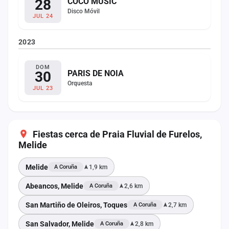
28
COCO MUSIC
Disco Móvil
JUL 24
2023
DOM
30
PARIS DE NOIA
Orquesta
JUL 23
Fiestas cerca de Praia Fluvial de Furelos,
Melide
Melide
1,9 km
A Coruña
Abeancos, Melide
2,6 km
A Coruña
San Martiño de Oleiros, Toques
2,7 km
A Coruña
San Salvador, Melide
2,8 km
A Coruña