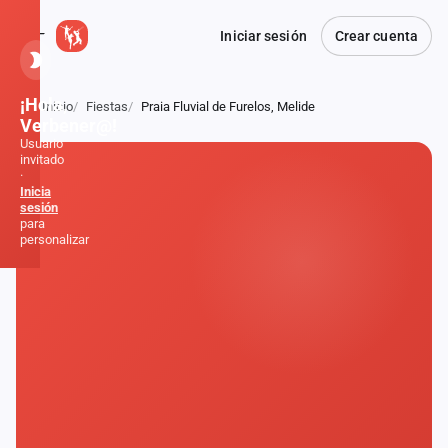
Iniciar sesión
Crear cuenta
¡Hola,
Inicio
Fiestas
Praia Fluvial de Furelos, Melide
Atrás
Verbener@!
Usuario
invitado
·
Inicia
sesión
para
personalizar
Inicio
Noticias
Formaciones
Fiestas