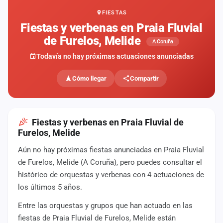
FIESTAS
Mapa
de
Fiestas y verbenas en Praia Fluvial
fiestas
de Furelos, Melide
A Coruña
Componentes
Todavía no hay próximas actuaciones anunciadas
Fichajes
Cómo llegar
Compartir
Agencias
Rankings
Fiestas y verbenas en Praia Fluvial de
Furelos, Melide
Vídeos
Aún no hay próximas fiestas anunciadas en Praia Fluvial
de Furelos, Melide (A Coruña), pero puedes consultar el
Anuncios
histórico de orquestas y verbenas con 4 actuaciones de
los últimos 5 años.
Iniciar
sesión
Entre las orquestas y grupos que han actuado en las
fiestas de Praia Fluvial de Furelos, Melide están
Crear