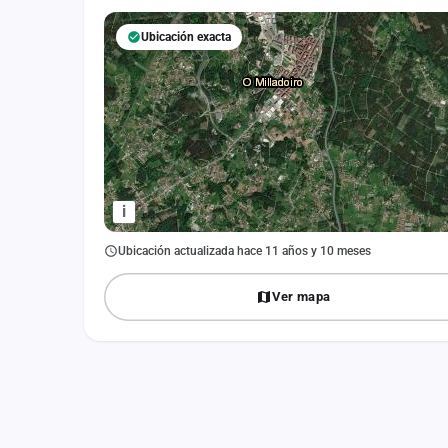
Fichajes
Ubicación exacta
Agencias
Rankings
Vídeos
Anuncios
i
Iniciar sesión
Ubicación actualizada hace 11 años y 10 meses
Crear cuenta
Ver mapa
Administración
Contacto