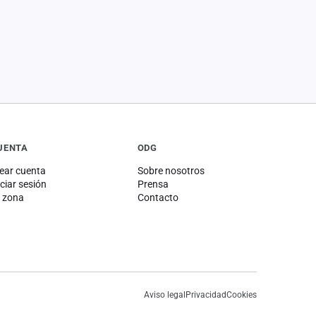
UENTA
ODG
ear cuenta
Sobre nosotros
iciar sesión
Prensa
 zona
Contacto
Aviso legal
Privacidad
Cookies