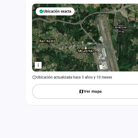
Fichajes
Ubicación exacta
Agencias
Rankings
Vídeos
Anuncios
i
Iniciar sesión
Ubicación actualizada hace 3 años y 10 meses
Crear cuenta
Ver mapa
Administración
Contacto