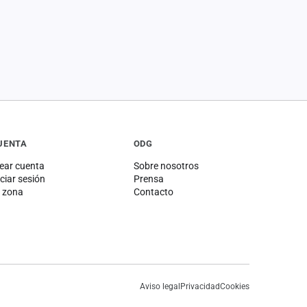
UENTA
ODG
ear cuenta
Sobre nosotros
iciar sesión
Prensa
 zona
Contacto
Aviso legal
Privacidad
Cookies