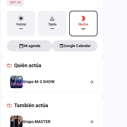
SEP 25
Vermú
Tarde
Noche
—
—
—
Mi agenda
Google Calendar
Quién actúa
Grupo M-3 SHOW
También
actúa
Grupo MASTER