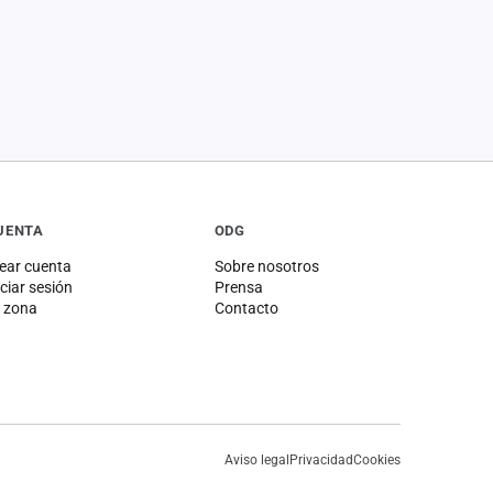
UENTA
ODG
ear cuenta
Sobre nosotros
iciar sesión
Prensa
 zona
Contacto
Aviso legal
Privacidad
Cookies