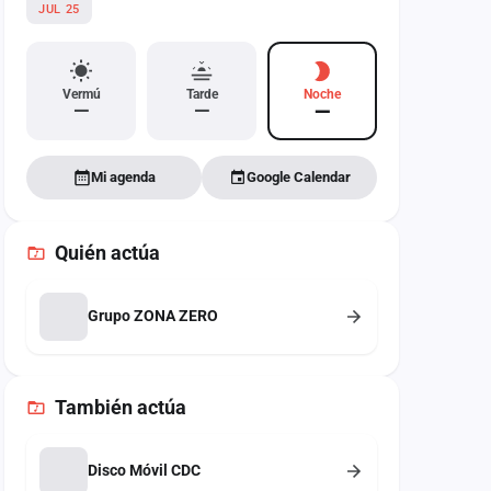
JUL 25
Vermú
Tarde
Noche
—
—
—
Mi agenda
Google Calendar
Quién actúa
Grupo ZONA ZERO
También
actúa
Disco Móvil CDC