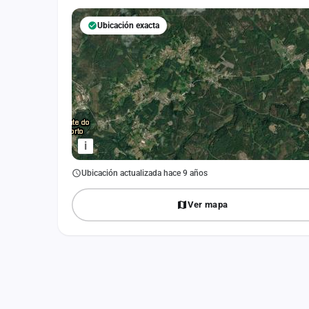
Fichajes
Ubicación exacta
Agencias
Rankings
Vídeos
Anuncios
i
Iniciar sesión
Ubicación actualizada hace 9 años
Crear cuenta
Ver mapa
Administración
Contacto