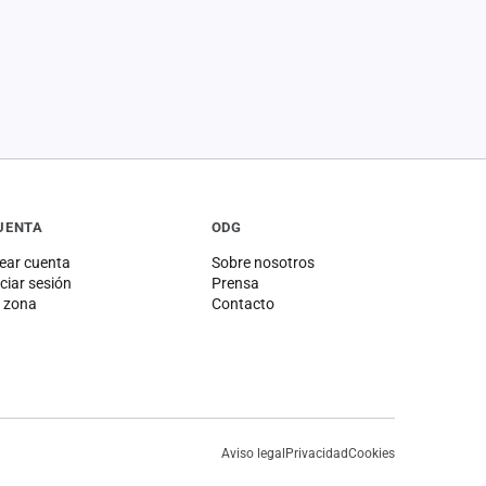
UENTA
ODG
ear cuenta
Sobre nosotros
iciar sesión
Prensa
 zona
Contacto
Aviso legal
Privacidad
Cookies