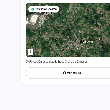
Fichajes
Ubicación exacta
Agencias
Rankings
Vídeos
Anuncios
i
Iniciar sesión
Ubicación actualizada hace 3 años y 2 meses
Crear cuenta
Ver mapa
Administración
Contacto