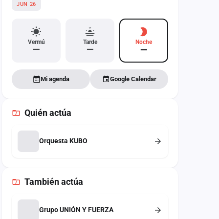
JUN 26
Vermú
Tarde
Noche
—
—
—
Mi agenda
Google Calendar
Quién actúa
Orquesta KUBO
También
actúa
Grupo UNIÓN Y FUERZA