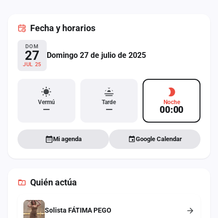
cuenta
Fecha
y horarios
Administración
DOM
Contacto
27
Domingo 27 de julio de 2025
JUL 25
Vermú
Tarde
Noche
—
—
00:00
Mi agenda
Google Calendar
Quién actúa
Solista FÁTIMA PEGO