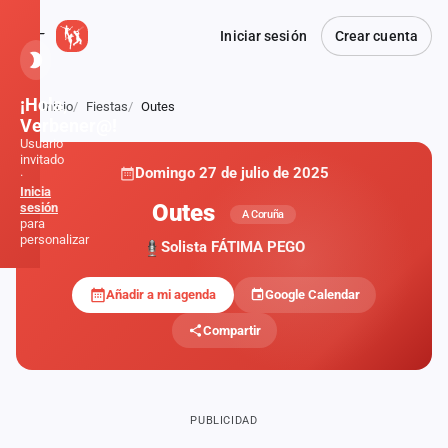
Iniciar sesión
Crear cuenta
¡Hola,
Inicio
Fiestas
Outes
Atrás
Verbener@!
Usuario
invitado
Domingo 27 de julio de 2025
·
Inicia
Outes
sesión
A Coruña
para
personalizar
Solista FÁTIMA PEGO
Añadir a mi agenda
Google Calendar
Inicio
Compartir
Noticias
Formaciones
PUBLICIDAD
Fiestas