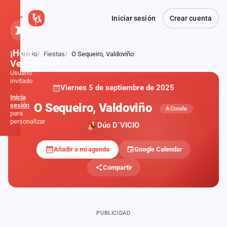
Iniciar sesión
Crear cuenta
¡Hola,
Inicio
Fiestas
O Sequeiro, Valdoviño
Atrás
Verbener@!
Usuario
invitado
Viernes 5 de septiembre de 2025
·
Inicia
O Sequeiro, Valdoviño
sesión
A Coruña
para
personalizar
Dúo D´VICIO
Añadir a mi agenda
Google Calendar
Inicio
Compartir
Noticias
Formaciones
PUBLICIDAD
Fiestas