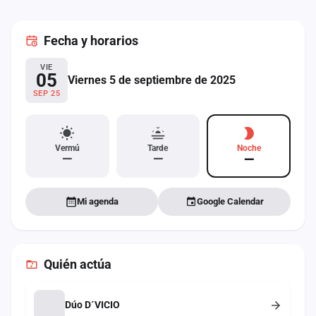
cuenta
Fecha
y horarios
Administración
VIE
Contacto
05
Viernes 5 de septiembre de 2025
SEP 25
Vermú
Tarde
Noche
—
—
—
Mi agenda
Google Calendar
Quién actúa
Dúo D´VICIO