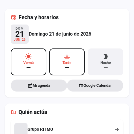
cuenta
Fecha
y horarios
Administración
DOM
Contacto
21
Domingo 21 de junio de 2026
JUN 26
Vermú
Tarde
Noche
—
—
—
Mi agenda
Google Calendar
Quién actúa
Grupo RITMO