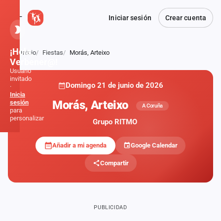
Iniciar sesión
Crear cuenta
¡Hola,
Inicio
Fiestas
Morás, Arteixo
Atrás
Verbener@!
Usuario
invitado
Domingo 21 de junio de 2026
·
Inicia
Morás, Arteixo
sesión
A Coruña
para
personalizar
Grupo RITMO
Añadir a mi agenda
Google Calendar
Inicio
Compartir
Noticias
Formaciones
PUBLICIDAD
Fiestas