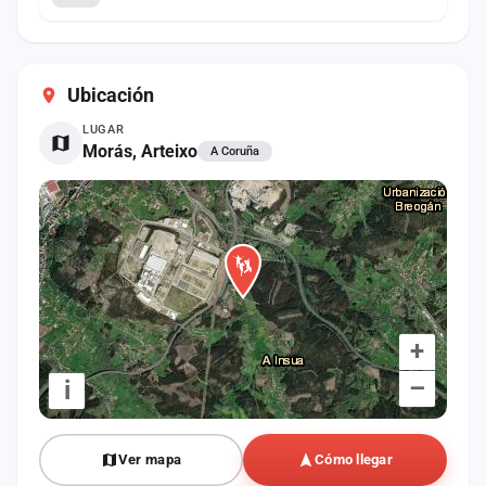
Ubicación
LUGAR
Morás, Arteixo
A Coruña
+
–
i
Ver mapa
Cómo llegar