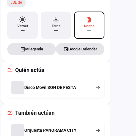
JUL 26
Vermú
Tarde
Noche
—
—
—
Mi agenda
Google Calendar
Quién actúa
Disco Móvil SON DE FESTA
También
actúan
Orquesta PANORAMA CITY