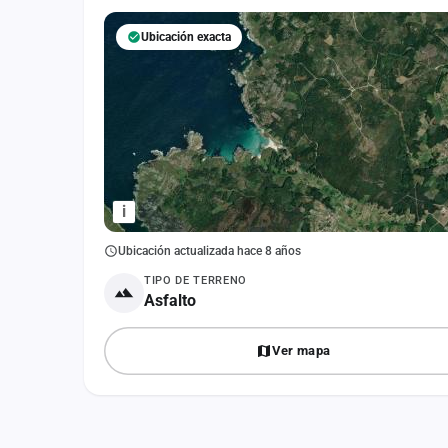
Fichajes
Ubicación exacta
Agencias
Rankings
Vídeos
Anuncios
i
Iniciar sesión
Ubicación actualizada hace 8 años
Crear cuenta
TIPO DE TERRENO
Asfalto
Administración
Contacto
Ver mapa