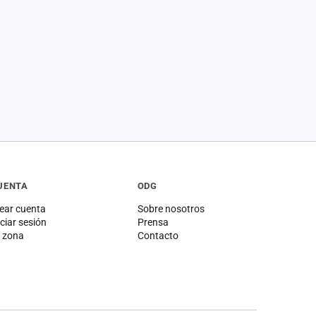
UENTA
ODG
ear cuenta
Sobre nosotros
iciar sesión
Prensa
 zona
Contacto