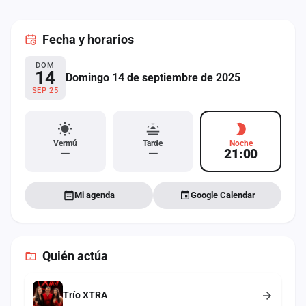
cuenta
Fecha
y horarios
Administración
DOM
Contacto
14
Domingo 14 de septiembre de 2025
SEP 25
Vermú
Tarde
Noche
—
—
21:00
Mi agenda
Google Calendar
Quién actúa
Trío XTRA