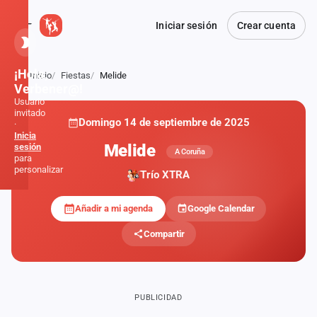
Iniciar sesión
Crear cuenta
¡Hola,
Inicio
Fiestas
Melide
Atrás
Verbener@!
Usuario
invitado
Domingo 14 de septiembre de 2025
·
Inicia
Melide
sesión
A Coruña
para
personalizar
Trío XTRA
Añadir a mi agenda
Google Calendar
Inicio
Compartir
Noticias
Formaciones
PUBLICIDAD
Fiestas