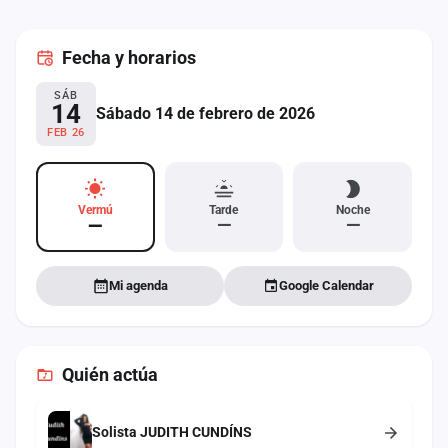
cuenta
Fecha
y horarios
Administración
SÁB
Contacto
14
Sábado 14 de febrero de 2026
FEB 26
Vermú
Tarde
Noche
—
—
—
Mi agenda
Google Calendar
Quién actúa
Solista JUDITH CUNDÍNS