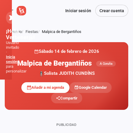
Iniciar sesión
Crear cuenta
¡Hola,
Inicio
Fiestas
Malpica de Bergantiños
Atrás
Verbener@!
Usuario
invitado
Sábado 14 de febrero de 2026
·
Inicia
Malpica de Bergantiños
sesión
A Coruña
para
personalizar
Solista JUDITH CUNDÍNS
Añadir a mi agenda
Google Calendar
Inicio
Compartir
Noticias
Formaciones
PUBLICIDAD
Fiestas