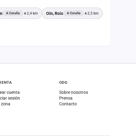
ón
Oín, Rois
2,4 km
2,5 km
A Coruña
A Coruña
UENTA
ODG
ear cuenta
Sobre nosotros
iciar sesión
Prensa
 zona
Contacto