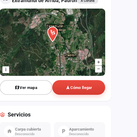
Extramundi de Arriba, Padrón
A Coruña
+
–
i
Ver mapa
Cómo llegar
Servicios
Carpa cubierta
Aparcamiento
Desconocido
Desconocido