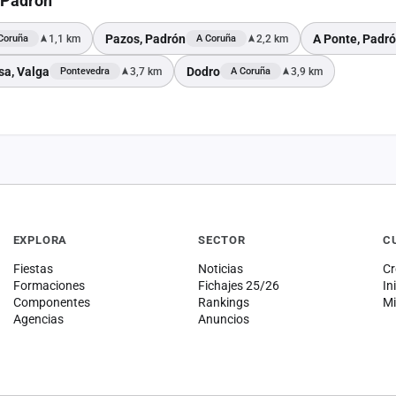
, Padrón
Pazos, Padrón
A Ponte, Padr
1,1 km
2,2 km
Coruña
A Coruña
sa, Valga
Dodro
3,7 km
3,9 km
Pontevedra
A Coruña
EXPLORA
SECTOR
C
Fiestas
Noticias
Cr
Formaciones
Fichajes 25/26
In
Componentes
Rankings
Mi
Agencias
Anuncios