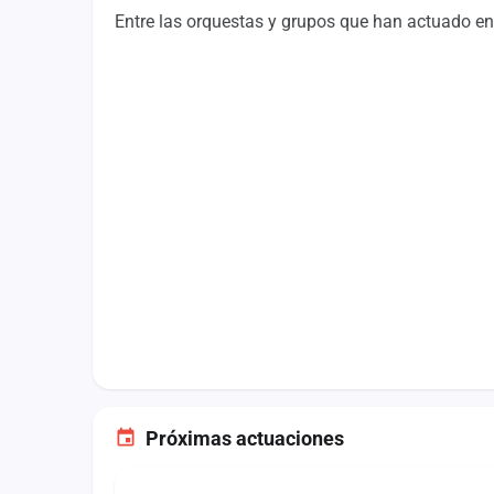
Fichajes
Entre las orquestas y grupos que han actuado en 
Agencias
Rankings
Vídeos
Anuncios
Iniciar sesión
Crear cuenta
Administración
Contacto
Próximas actuaciones