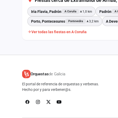
Fiestas cerca de Extramundi de Arriba
Iria Flavia, Padrón
Padrón
1,0 km
A Coruña
A 
Porto, Pontecesures
A Deve
3,2 km
Pontevedra
Ver todas las fiestas en A Coruña
Orquestas
de Galicia
El portal de referencia de orquestas y verbenas.
Hecho por y para verbener@s.