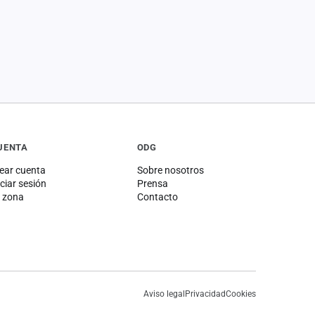
UENTA
ODG
ear cuenta
Sobre nosotros
iciar sesión
Prensa
 zona
Contacto
Aviso legal
Privacidad
Cookies