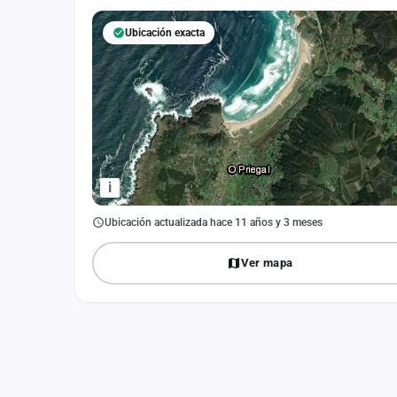
Fichajes
Ubicación exacta
Agencias
Rankings
Vídeos
Anuncios
i
Iniciar sesión
Ubicación actualizada hace 11 años y 3 meses
Crear cuenta
Ver mapa
Administración
Contacto