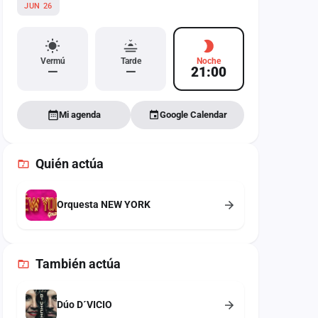
JUN 26
Vermú
Tarde
Noche
—
—
21:00
Mi agenda
Google Calendar
Quién actúa
Orquesta NEW YORK
También
actúa
Dúo D´VICIO