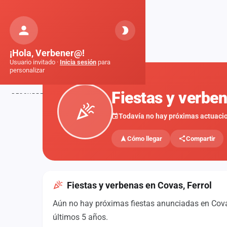
Orquestas
de Galicia
Inicio
Fiestas
Covas, Ferrol
¡Hola, Verbener@!
Usuario invitado ·
Inicia sesión
para
personalizar
FIESTAS
Fiestas y verbe
DESCUBRE
Inicio
Todavía no hay próximas actuaci
Noticias
Cómo llegar
Compartir
Formaciones
Fiestas
Fiestas y verbenas en Covas, Ferrol
Mapa de fiestas
Aún no hay próximas fiestas anunciadas en Covas,
Componentes
últimos 5 años.