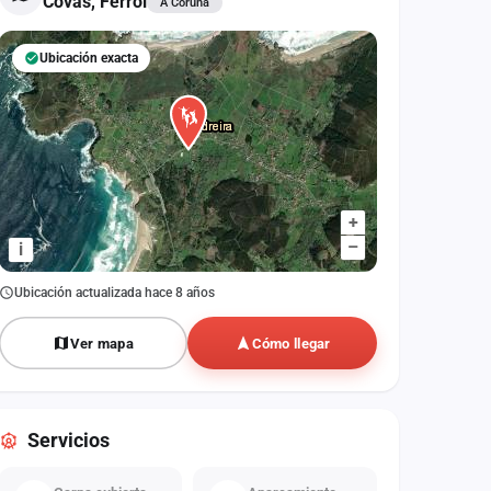
Covas, Ferrol
A Coruña
Ubicación exacta
+
–
i
Ubicación actualizada hace 8 años
Ver mapa
Cómo llegar
Servicios