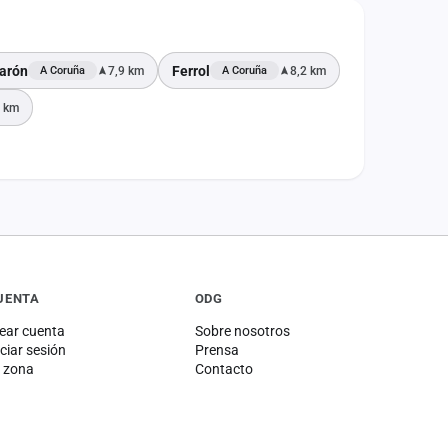
Narón
Ferrol
7,9 km
8,2 km
A Coruña
A Coruña
 km
UENTA
ODG
ear cuenta
Sobre nosotros
iciar sesión
Prensa
 zona
Contacto