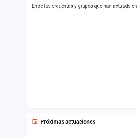
Fichajes
Entre las orquestas y grupos que han actuado en 
Agencias
Rankings
Vídeos
Anuncios
Iniciar sesión
Crear cuenta
Administración
Contacto
Próximas actuaciones