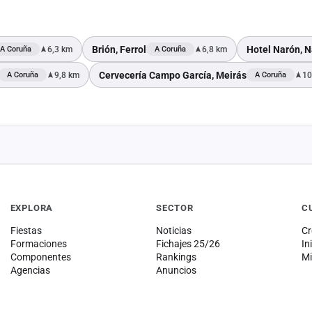
Brión, Ferrol
Hotel Narón, 
6,3 km
6,8 km
A Coruña
A Coruña
Cervecería Campo García, Meirás
9,8 km
10
A Coruña
A Coruña
EXPLORA
SECTOR
C
Fiestas
Noticias
Cr
Formaciones
Fichajes 25/26
In
Componentes
Rankings
Mi
Agencias
Anuncios