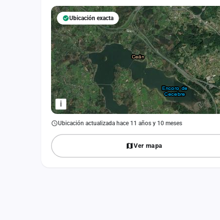
Fichajes
Ubicación exacta
Agencias
Rankings
Vídeos
Anuncios
i
Iniciar sesión
Ubicación actualizada hace 11 años y 10 meses
Crear cuenta
Ver mapa
Administración
Contacto