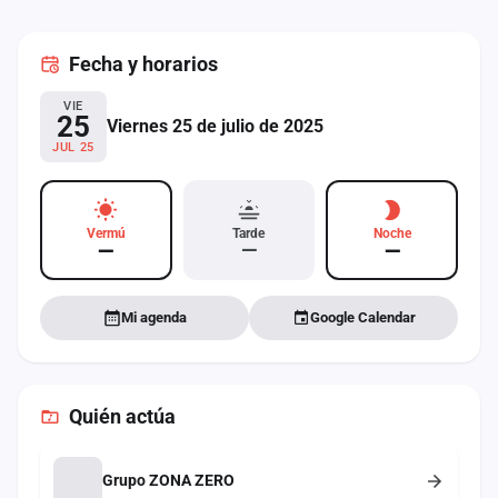
cuenta
Fecha
y horarios
Administración
VIE
Contacto
25
Viernes 25 de julio de 2025
JUL 25
Vermú
Tarde
Noche
—
—
—
Mi agenda
Google Calendar
Quién actúa
Grupo ZONA ZERO