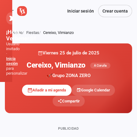
Iniciar sesión
Crear cuenta
¡Hola,
Inicio
Fiestas
Cereixo, Vimianzo
Atrás
Verbener@!
Usuario
invitado
Viernes 25 de julio de 2025
·
Inicia
Cereixo, Vimianzo
sesión
A Coruña
para
personalizar
Grupo ZONA ZERO
Añadir a mi agenda
Google Calendar
Inicio
Compartir
Noticias
Formaciones
PUBLICIDAD
Fiestas