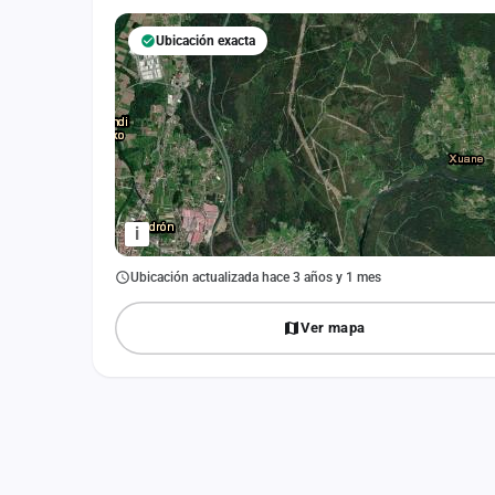
Fichajes
Ubicación exacta
Agencias
Rankings
Vídeos
Anuncios
i
Iniciar sesión
Ubicación actualizada hace 3 años y 1 mes
Crear cuenta
Ver mapa
Administración
Contacto