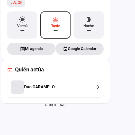
JUL 26
Vermú
Tarde
Noche
—
—
—
Mi agenda
Google Calendar
Quién actúa
Dúo CARAMELO
PUBLICIDAD