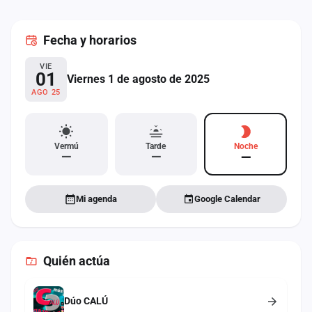
cuenta
Fecha
y horarios
Administración
VIE
Contacto
01
Viernes 1 de agosto de 2025
AGO 25
Vermú
Tarde
Noche
—
—
—
Mi agenda
Google Calendar
Quién actúa
Dúo CALÚ