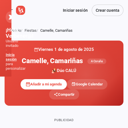
Iniciar sesión
Crear cuenta
¡Hola,
Inicio
Fiestas
Camelle, Camariñas
Atrás
Verbener@!
Usuario
invitado
Viernes 1 de agosto de 2025
·
Inicia
Camelle, Camariñas
sesión
A Coruña
para
personalizar
Dúo CALÚ
Añadir a mi agenda
Google Calendar
Inicio
Compartir
Noticias
Formaciones
PUBLICIDAD
Fiestas