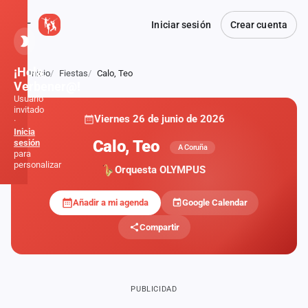
Iniciar sesión
Crear cuenta
¡Hola,
Inicio
Fiestas
Calo, Teo
Atrás
Verbener@!
Usuario
invitado
Viernes 26 de junio de 2026
·
Inicia
Calo, Teo
sesión
A Coruña
para
personalizar
Orquesta OLYMPUS
Añadir a mi agenda
Google Calendar
Inicio
Compartir
Noticias
Formaciones
PUBLICIDAD
Fiestas