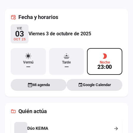
cuenta
Fecha
y horarios
Administración
VIE
Contacto
03
Viernes 3 de octubre de 2025
OCT 25
Vermú
Tarde
Noche
—
—
23:00
Mi agenda
Google Calendar
Quién actúa
Dúo KEIMA