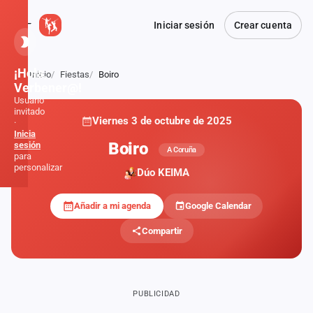
Iniciar sesión
Crear cuenta
¡Hola,
Inicio
Fiestas
Boiro
Atrás
Verbener@!
Usuario
invitado
Viernes 3 de octubre de 2025
·
Inicia
Boiro
sesión
A Coruña
para
personalizar
Dúo KEIMA
Añadir a mi agenda
Google Calendar
Inicio
Compartir
Noticias
Formaciones
PUBLICIDAD
Fiestas