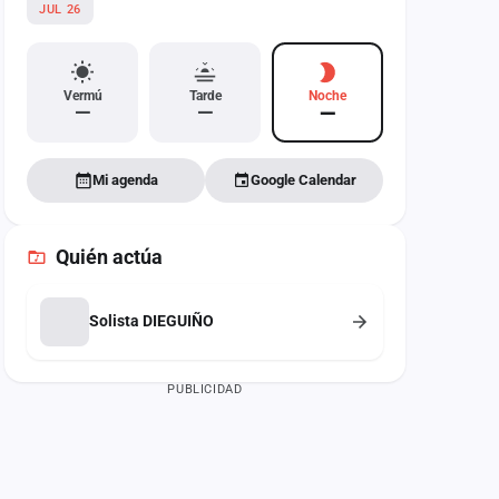
JUL 26
Vermú
Tarde
Noche
—
—
—
Mi agenda
Google Calendar
Quién actúa
Solista DIEGUIÑO
PUBLICIDAD