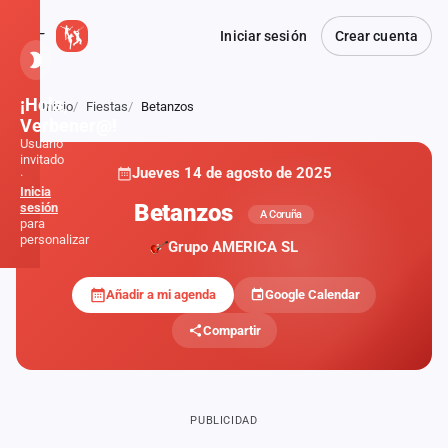
Iniciar sesión
Crear cuenta
¡Hola,
Inicio
Fiestas
Betanzos
Atrás
Verbener@!
Usuario
invitado
Jueves 14 de agosto de 2025
·
Inicia
Betanzos
sesión
A Coruña
para
personalizar
Grupo AMERICA SL
Añadir a mi agenda
Google Calendar
Inicio
Compartir
Noticias
Formaciones
PUBLICIDAD
Fiestas