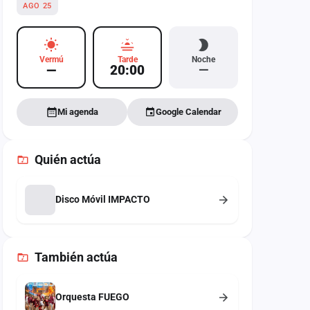
AGO 25
Vermú
Tarde
Noche
—
20:00
—
Mi agenda
Google Calendar
Quién actúa
Disco Móvil IMPACTO
También
actúa
Orquesta FUEGO