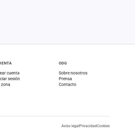
UENTA
ODG
ear cuenta
Sobre nosotros
iciar sesión
Prensa
 zona
Contacto
Aviso legal
Privacidad
Cookies