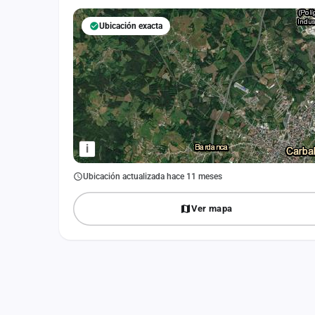
Fichajes
Ubicación exacta
Agencias
Rankings
Vídeos
Anuncios
i
Iniciar sesión
Ubicación actualizada hace 11 meses
Crear cuenta
Ver mapa
Administración
Contacto