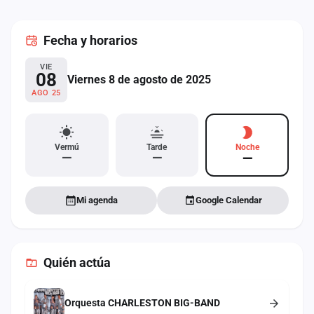
cuenta
Fecha
y horarios
Administración
VIE
Contacto
08
Viernes 8 de agosto de 2025
AGO 25
Vermú
Tarde
Noche
—
—
—
Mi agenda
Google Calendar
Quién actúa
Orquesta CHARLESTON BIG-BAND