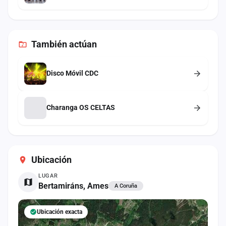
También
actúan
Disco Móvil CDC
Charanga OS CELTAS
Ubicación
LUGAR
Bertamiráns, Ames
A Coruña
Ubicación exacta