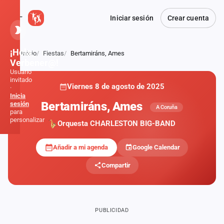
Iniciar sesión
Crear cuenta
¡Hola,
Inicio
Fiestas
Bertamiráns, Ames
Atrás
Verbener@!
Usuario
invitado
Viernes 8 de agosto de 2025
·
Inicia
Bertamiráns, Ames
sesión
A Coruña
para
personalizar
Orquesta CHARLESTON BIG-BAND
Añadir a mi agenda
Google Calendar
Inicio
Compartir
Noticias
Formaciones
PUBLICIDAD
Fiestas