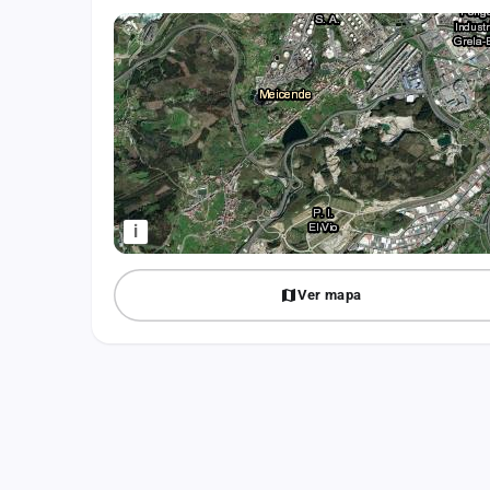
Fichajes
Agencias
Rankings
Vídeos
Anuncios
i
Iniciar sesión
Ver mapa
Crear cuenta
Administración
Contacto