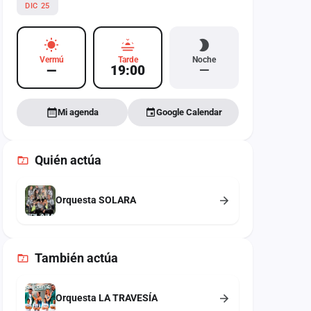
DIC 25
Vermú
Tarde
Noche
—
19:00
—
Mi agenda
Google Calendar
Quién actúa
Orquesta SOLARA
También
actúa
Orquesta LA TRAVESÍA