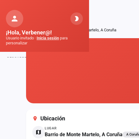
Orquestas
de Galicia
Inicio
Fiestas
Barrio de Monte Martelo, A Coruña
¡Hola, Verbener@!
Usuario invitado ·
Inicia sesión
para
personalizar
DESCUBRE
Inicio
Noticias
Formaciones
Fiestas
Ubicación
Mapa de fiestas
LUGAR
Componentes
Barrio de Monte Martelo, A Coruña
A Coruñ