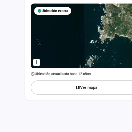
Fichajes
Ubicación exacta
Agencias
Rankings
Vídeos
Anuncios
i
Iniciar sesión
Ubicación actualizada hace 12 años
Crear cuenta
Ver mapa
Administración
Contacto