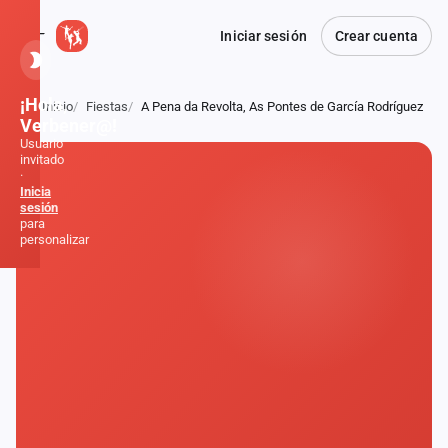
Iniciar sesión
Crear cuenta
¡Hola,
Inicio
Fiestas
A Pena da Revolta, As Pontes de García Rodríguez
Atrás
Verbener@!
Usuario
invitado
·
Inicia
sesión
para
personalizar
Inicio
Noticias
Formaciones
Fiestas