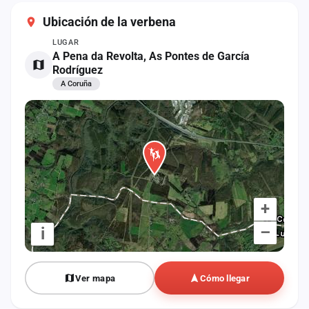
cuenta
Ubicación de la verbena
Administración
LUGAR
A Pena da Revolta, As Pontes de García
Rodríguez
Contacto
A Coruña
+
–
i
Ver mapa
Cómo llegar