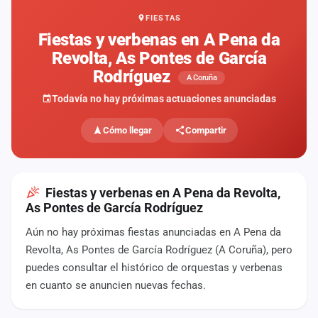
FIESTAS
Mapa
de
Fiestas y verbenas en A Pena da
fiestas
Revolta, As Pontes de García
Rodríguez
Componentes
A Coruña
Todavía no hay próximas actuaciones anunciadas
Fichajes
Cómo llegar
Compartir
Agencias
Rankings
Fiestas y verbenas en A Pena da Revolta,
Vídeos
As Pontes de García Rodríguez
Aún no hay próximas fiestas anunciadas en A Pena da
Anuncios
Revolta, As Pontes de García Rodríguez (A Coruña), pero
puedes consultar el histórico de orquestas y verbenas
Iniciar
en cuanto se anuncien nuevas fechas.
sesión
Crear