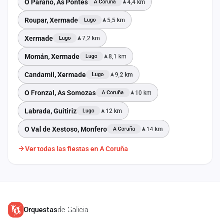
O Paraño, As Pontes
4,4 km
A Coruña
Roupar, Xermade
5,5 km
Lugo
Xermade
7,2 km
Lugo
Momán, Xermade
8,1 km
Lugo
Candamil, Xermade
9,2 km
Lugo
O Fronzal, As Somozas
10 km
A Coruña
Labrada, Guitiriz
12 km
Lugo
O Val de Xestoso, Monfero
14 km
A Coruña
Ver todas las fiestas en A Coruña
Orquestas
de Galicia