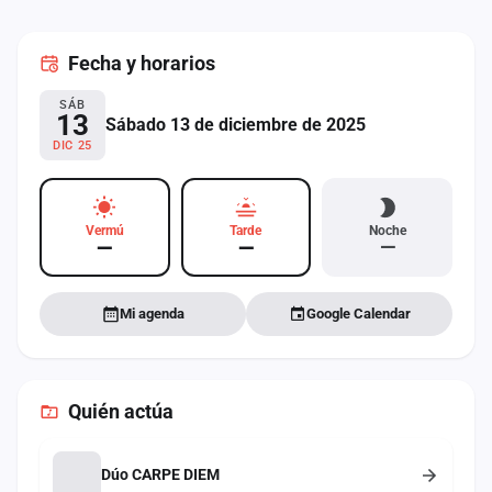
cuenta
Fecha
y horarios
Administración
SÁB
Contacto
13
Sábado 13 de diciembre de 2025
DIC 25
Vermú
Tarde
Noche
—
—
—
Mi agenda
Google Calendar
Quién actúa
Dúo CARPE DIEM