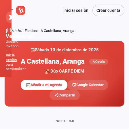
Iniciar sesión
Crear cuenta
¡Hola,
Inicio
Fiestas
A Castellana, Aranga
Atrás
Verbener@!
Usuario
invitado
Sábado 13 de diciembre de 2025
·
Inicia
A Castellana, Aranga
sesión
A Coruña
para
personalizar
Dúo CARPE DIEM
Añadir a mi agenda
Google Calendar
Inicio
Compartir
Noticias
Formaciones
PUBLICIDAD
Fiestas