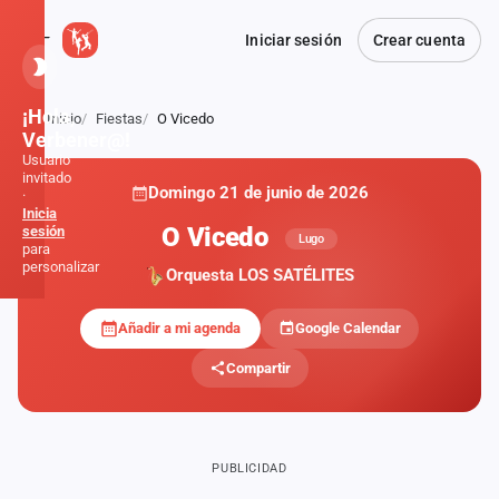
Iniciar sesión
Crear cuenta
¡Hola,
Inicio
Fiestas
O Vicedo
Atrás
Verbener@!
Usuario
invitado
Domingo 21 de junio de 2026
·
Inicia
O Vicedo
sesión
Lugo
para
personalizar
Orquesta LOS SATÉLITES
Añadir a mi agenda
Google Calendar
Inicio
Compartir
Noticias
Formaciones
PUBLICIDAD
Fiestas