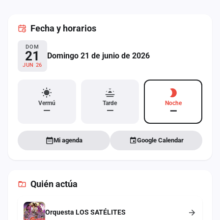
cuenta
Fecha
y horarios
Administración
DOM
Contacto
21
Domingo 21 de junio de 2026
JUN 26
Vermú
Tarde
Noche
—
—
—
Mi agenda
Google Calendar
Quién actúa
Orquesta LOS SATÉLITES