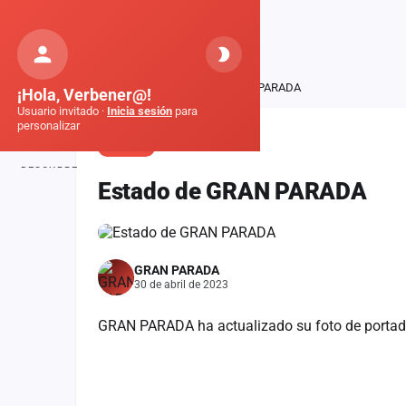
Orquestas
de Galicia
Inicio
Noticias
Estado de GRAN PARADA
¡Hola, Verbener@!
Usuario invitado ·
Inicia sesión
para
personalizar
ESTADO
DESCUBRE
Estado de GRAN PARADA
Inicio
Noticias
GRAN PARADA
Formaciones
30 de abril de 2023
Fiestas
GRAN PARADA ha actualizado su foto de portad
Mapa de fiestas
Componentes