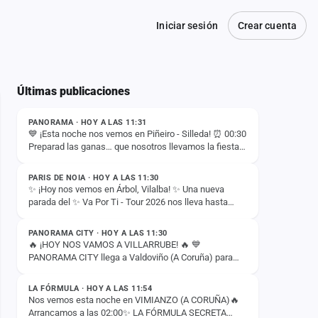
Iniciar sesión
Crear cuenta
Últimas publicaciones
ESTADO
PANORAMA · HOY A LAS 11:31
💙 ¡Esta noche nos vemos en Piñeiro - Silleda! ⏰ 00:30
Preparad las ganas… que nosotros llevamos la fiesta.
ESTADO
🚀🔥
PARIS DE NOIA · HOY A LAS 11:30
✨ ¡Hoy nos vemos en Árbol, Vilalba! ✨ Una nueva
parada del ✨ Va Por Ti - Tour 2026 nos lleva hasta
ESTADO
Árbol, Vilalba, donde esta noche compartiremos con
vosotros…
PANORAMA CITY · HOY A LAS 11:30
🔥 ¡HOY NOS VAMOS A VILLARRUBE! 🔥 💙
PANORAMA CITY llega a Valdoviño (A Coruña) para
ESTADO
liarla esta noche 🙌✨ 📍 Villarrube 📅 8 de agosto ⏰
00:30H ¡Nos vemos esta…
LA FÓRMULA · HOY A LAS 11:54
Nos vemos esta noche en VIMIANZO (A CORUÑA)🔥
Arrancamos a las 02:00✨ LA FÓRMULA SECRETA
ESTADO