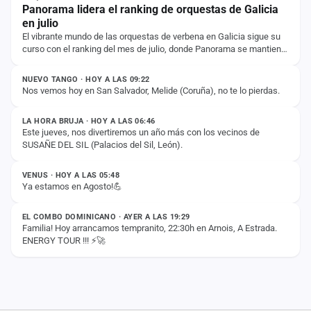
Panorama lidera el ranking de orquestas de Galicia
cuenta
en julio
El vibrante mundo de las orquestas de verbena en Galicia sigue su
Administración
curso con el ranking del mes de julio, donde Panorama se mantiene
ESTADO
firme en la primera…
Contacto
NUEVO TANGO · HOY A LAS 09:22
Nos vemos hoy en San Salvador, Melide (Coruña), no te lo pierdas.
ESTADO
LA HORA BRUJA · HOY A LAS 06:46
Este jueves, nos divertiremos un año más con los vecinos de
SUSAÑE DEL SIL (Palacios del Sil, León).
ESTADO
VENUS · HOY A LAS 05:48
Ya estamos en Agosto!💪
ESTADO
EL COMBO DOMINICANO · AYER A LAS 19:29
Familia! Hoy arrancamos tempranito, 22:30h en Arnois, A Estrada.
ENERGY TOUR !!! ⚡️🚀