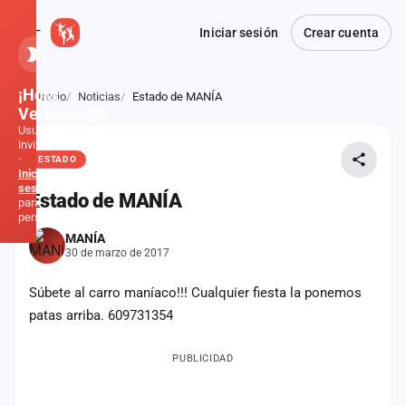
Iniciar sesión
Crear cuenta
¡Hola,
Inicio
Noticias
Estado de MANÍA
Atrás
Verbener@!
Usuario
invitado
·
ESTADO
Inicia
sesión
Estado de MANÍA
para
personalizar
MANÍA
30 de marzo de 2017
Inicio
Súbete al carro maníaco!!! Cualquier fiesta la ponemos
Noticias
patas arriba. 609731354
Formaciones
PUBLICIDAD
Fiestas