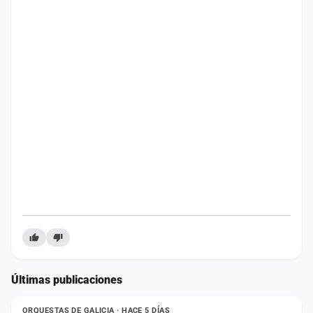
Mapa
de
fiestas
Componentes
Fichajes
Agencias
Rankings
Vídeos
Anuncios
Iniciar
Últimas publicaciones
NOTICIA
sesión
Crear
ORQUESTAS DE GALICIA · HACE 5 DÍAS