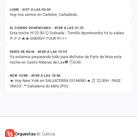
cuenta
LUME · HOY A LAS 00:04
Hoy nos vemos en Cartelos, Carballedo.
ESTADO
Administración
EL COMBO DOMINICANO · AYER A LAS 21:33
Contacto
Esta noche !!!! 22:30 🕥 Sobrada - Tomiño #pontevedra Ya tu sabes
!!! 🎉🎉🔥🔥 ENERGY TOUR !!!⚡️⚡️⚡️
ESTADO
PARIS DE NOIA · AYER A LAS 19:59
Ya estamos preparando todo para disfrutar de París de Noia esta
noche en Castro Riberas de Lea💖 🕚0:45
ESTADO
NEW YORK · AYER A LAS 18:40
🔥 Hoy New York en SALVATERRA DO MIÑO 🔥 ⏰ 22:30H · PASE
ÚNICO 📍 Salvaterra do Miño (PO)
Orquestas
de Galicia