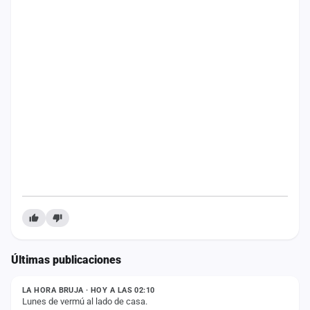
Mapa
de
fiestas
Componentes
Fichajes
Agencias
Rankings
Vídeos
Anuncios
Últimas publicaciones
ESTADO
Iniciar
sesión
LA HORA BRUJA · HOY A LAS 02:10
Lunes de vermú al lado de casa.
ESTADO
Crear