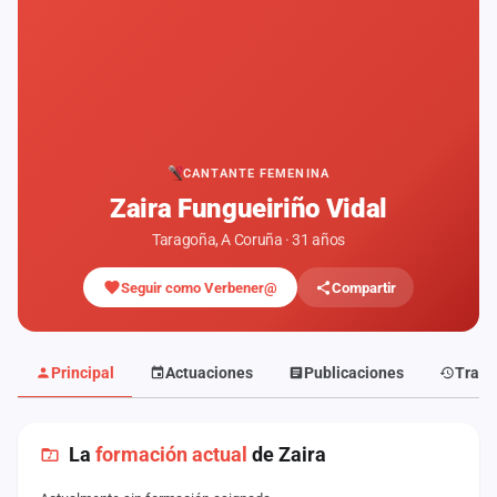
Mapa
de
fiestas
Componentes
Fichajes
CANTANTE FEMENINA
Zaira Fungueiriño Vidal
Agencias
Taragoña, A Coruña · 31 años
Rankings
Seguir como Verbener@
Compartir
Vídeos
Anuncios
Principal
Actuaciones
Publicaciones
Traye
Iniciar
sesión
La
formación actual
de Zaira
Crear