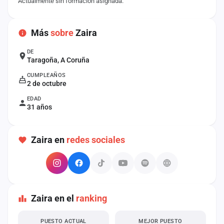
Actualmente sin formación asignada.
cuenta
Administración
Más
sobre
Zaira
Contacto
DE
Taragoña, A Coruña
CUMPLEAÑOS
2 de octubre
EDAD
31 años
Zaira en
redes sociales
Zaira en el
ranking
PUESTO ACTUAL
MEJOR PUESTO