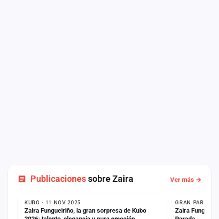
Publicaciones
sobre Zaira
Ver más →
NOTICIA
COMUNICADO
KUBO · 11 NOV 2025
GRAN PARADA ·
Zaira Fungueiriño, la gran sorpresa de Kubo
Zaira Fungueiri
2026: talento, elegancia y pura emoción
Parada