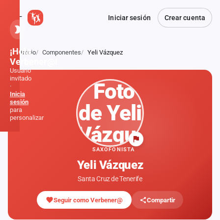
Iniciar sesión
Crear cuenta
¡Hola,
Inicio
Componentes
Yeli Vázquez
Atrás
Verbener@!
Usuario
invitado
·
Inicia
sesión
para
personalizar
Inicio
SAXOFONISTA
Yeli Vázquez
Noticias
Santa Cruz de Tenerife
Formaciones
Seguir como Verbener@
Compartir
Fiestas